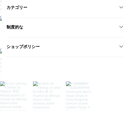
イスタンブール/トルコ+90 546 155 34 09
カテゴリー
geltonyshoes@gmail.com
レディースシューズメンズシューズウェディングシューズラテンダ
制度的な
ンスシューズコレクションカスタムオーダー
再販業者になる接触私たちについて
ショップポリシー
プライバシーポリシーアクセシビリティに関する声明利用規約配送
と返品遠隔販売契約