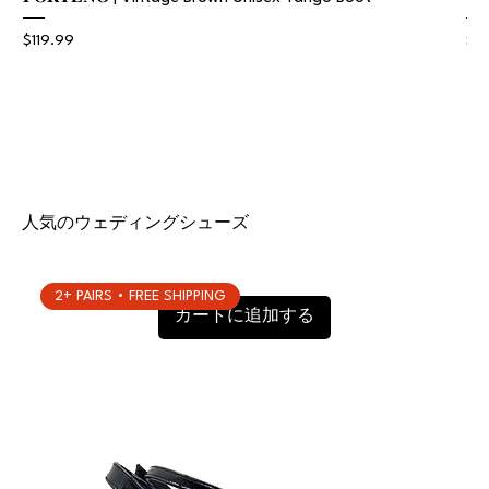
価格
価
$119.99
$11
人気の
ウェディングシューズ
2+ PAIRS • FREE SHIPPING
カートに追加する