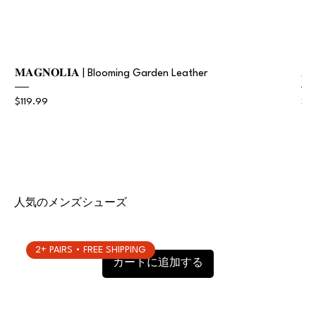
𝐌𝐀𝐆𝐍𝐎𝐋𝐈𝐀 | Blooming Garden Leather
𝐀
価格
価
$119.99
$11
人気のメンズシューズ
2+ PAIRS • FREE SHIPPING
カートに追加する