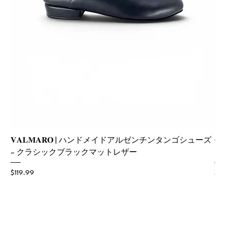
𝐕𝐀𝐋𝐌𝐀𝐑𝐎 | ハンドメイドアルゼンチンタンゴシューズ

– クラシックブラックマットレザー
ス
価格
価
$119.99
$11