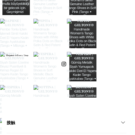
Elegance in Every Step
接触