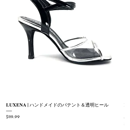
𝐋𝐔𝐗𝐄𝐍𝐀 | ハンドメイドのパテント＆透明ヒール

ー
価格
$119.99
価
$11