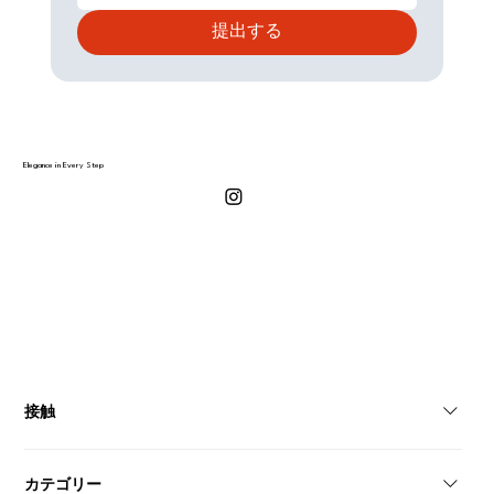
提出する
Elegance in Every Step
接触
イスタンブール/トルコ+90 546 155 34 09
カテゴリー
geltonyshoes@gmail.com