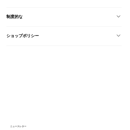
レディースシューズメンズシューズウェディングシューズラテンダ
制度的な
ンスシューズコレクションカスタムオーダー
再販業者になる接触私たちについて
ショップポリシー
プライバシーポリシーアクセシビリティに関する声明利用規約配送
と返品遠隔販売契約
ニュースレター