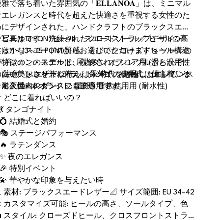
雅で落ち着いた雰囲気の「𝐄𝐋𝐋𝐀𝐍𝐎𝐀」は、ミニマル
なエレガンスと時代を超えた快適さを重視する女性のた
めにデザインされた、ハンドクラフトのブラックスエー
ドヒールです。洗練されたクロスストラップデザイン、
💎写真は13 PONTヒール、スエードソール📏 ヒールの高
柔らかなスエードの質感、そしてクローズドヒール構造
は11～13～15 PONTからお選びいただけます👡 ソールの
が特徴のこのモデルは、洗練されたシンプルさと汎用性
オプション:• スエード: 屋内ダンスフロア用 (滑らかで滑
の高い美しさを兼ね備え、タンゴ、結婚式、仕事着、そ
りにくい)• レザー (フラット): 時代を超越したエレガンス
⚠️ 注意：スエードソールは屋外での使用には適していま
して夜のエレガンスにも最適です。
と耐久性• ネオライト: 屋外、日常使用用 (耐水性)
せん。屋内のダンスフロア専用です。
📌 どこに着ればいいの？
 💃 タンゴナイト
 💍 結婚式と婚約
• 🎭 ステージパフォーマンス
 🔥 ラテンダンス
• ✨ 夜のエレガンス
 🎉 特別イベント
• 💫 華やかな印象を与えたい時
 素材: ブラックスエードレザー📐 サイズ範囲: EU 34–42
🎨 カスタマイズ可能: ヒールの高さ、ソールタイプ、色
💼 スタイル: クローズドヒール、クロスフロントストラ