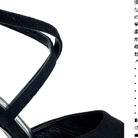
優
さ
•
•
•
•
