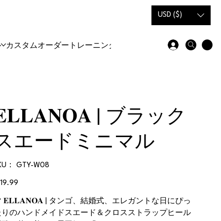
USD ($)
ル
カスタムオーダー
トレーニングシューズ＆ブーツ
𝐄𝐋𝐋𝐀𝐍𝐎𝐀 | ブラック
スエードミニマル
SKU：
KU：
GTY-W08
GTY-
W08
119.99
 𝐄𝐋𝐋𝐀𝐍𝐎𝐀 | タンゴ、結婚式、エレガントな日にぴっ
たりのハンドメイドスエード＆クロスストラップヒール