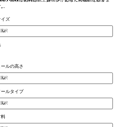
ため、信頼性の高い航空貨物サービスで発送いたしま
𝐄𝐋𝐓𝐎𝐍𝐘があれば、一歩一歩があなたの物語を語りま
す。
...
サイズ
色
ヒールの高さ
ソールタイプ
材料