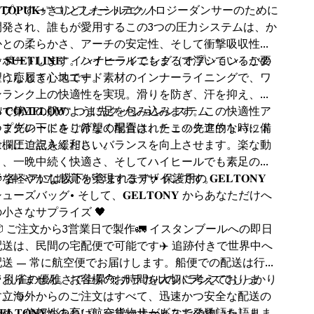
ップ、すっきりとしたシルエット
𝐓𝐎𝐏𝐔𝐊+™ コンフォートテクノロジーダンサーのために
開発され、誰もが愛用するこの3つの圧力システムは、か
かとの柔らかさ、アーチの安定性、そして衝撃吸収性を
サポートします。ハイヒールでもまるで浮いているかの
 𝐒𝐔̈𝐄𝐓𝐋𝐈̇𝐍𝐄™ インナーライニング（オプション - ご要
ような履き心地です。
望に応じて）スエード素材のインナーライニングで、ワ
ンランク上の快適性を実現。滑りを防ぎ、汗を抑え、ま
るで第二の肌のように足を包み込みます。この快適性ア
 𝐂𝐎𝐌𝐅𝐋𝐎𝐖™ つま先クッションシステム
ップグレードをご希望の場合は、チェックアウト時に備
つま先の下にさりげなく配置されたこの先進的なパッド
考欄にご記入ください。
は、圧迫点を緩和し、バランスを向上させます。楽な動
き、一晩中続く快適さ、そしてハイヒールでも素足のよ
うな軽やかな感覚を実現するデザインです。
 各ペアには以下が含まれます:• 保護用の 𝐆𝐄𝐋𝐓𝐎𝐍𝐘
ューズバッグ• そして、𝐆𝐄𝐋𝐓𝐎𝐍𝐘 からあなただけへ
の小さなサプライズ 🖤
📦 ご注文から3営業日で製作🚛 イスタンブールへの即日
配送は、民間の宅配便で可能です✈️ 追跡付きで世界中へ
配送 — 常に航空便でお届けします。船便での配送は行っ
ておりません。お客様のお時間を大切に考えておりま
🦚 孔雀の優雅さで上昇🐆 カラカルのバランスでしっかり
す。海外からのご注文はすべて、迅速かつ安全な配送の
と立つ