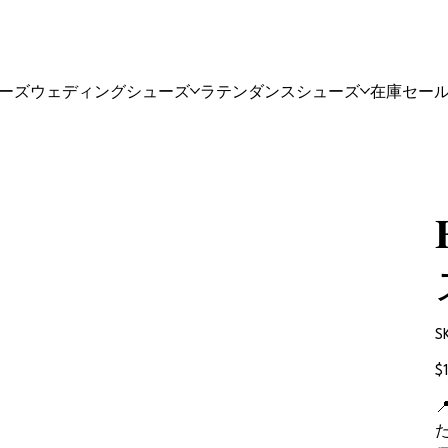
ーズ
ウェディングシューズ
ラテンダンスシューズ
在庫セー
S
価
$
格
