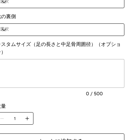
靴の裏側
カスタムサイズ（足の長さと中足骨周囲径）（オプショ
ン）
0
0 / 500
数量
。