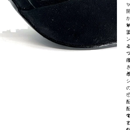
✨



シ