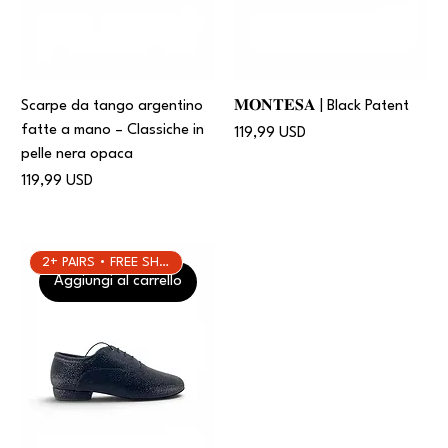
Scarpe da tango argentino
𝐌𝐎𝐍𝐓𝐄𝐒𝐀 | Black Patent
fatte a mano – Classiche in
Prezzo
119,99 USD
pelle nera opaca
Prezzo
119,99 USD
2+ PAIRS • FREE SHIPPING
Aggiungi al carrello