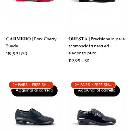
𝐂𝐀𝐑𝐌𝐄𝐑𝐎 | Dark Cherry
𝐎𝐑𝐄𝐒𝐓𝐀 | Precisione in pelle
Suede
scamosciata nera ed
eleganza pura
Prezzo
119,99 USD
Prezzo
119,99 USD
2+ PAIRS • FREE SHIPPING
2+ PAIRS • FREE SHIPPING
Aggiungi al carrello
Aggiungi al carrello