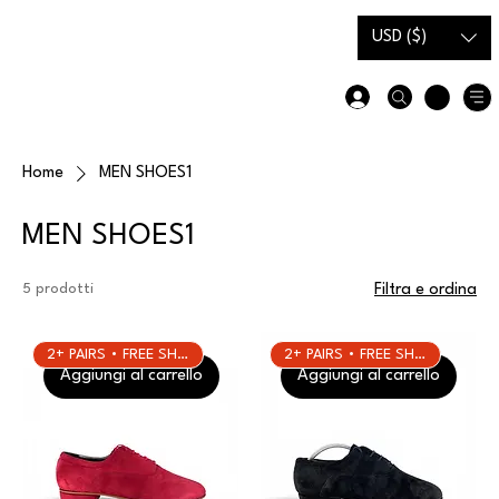
Carta
Guida alle
USD ($)
regalo
taglie
Home
MEN SHOES1
MEN SHOES1
5 prodotti
Filtra e ordina
2+ PAIRS • FREE SHIPPING
2+ PAIRS • FREE SHIPPING
Aggiungi al carrello
Aggiungi al carrello