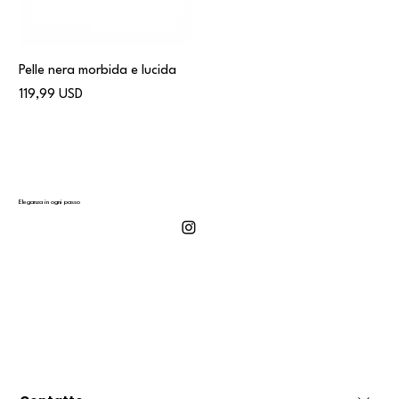
Pelle nera morbida e lucida
Prezzo
119,99 USD
Eleganza in ogni passo