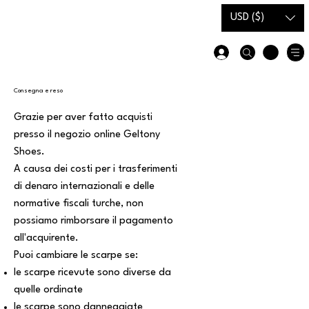
Carta
Guida alle
USD ($)
regalo
taglie
Consegna e reso
Grazie per aver fatto acquisti
presso il negozio online Geltony
Shoes.
A causa dei costi per i trasferimenti
di denaro internazionali e delle
normative fiscali turche, non
possiamo rimborsare il pagamento
all'acquirente.
Puoi cambiare le scarpe se:
le scarpe ricevute sono diverse da
quelle ordinate
le scarpe sono danneggiate