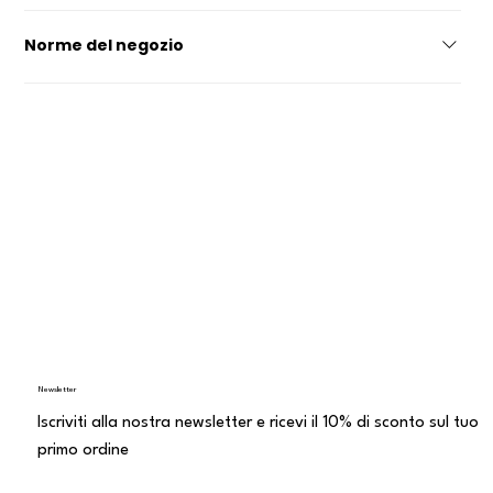
PERSONALIZZATO
Diventa un rivenditoreContattoChi siamo
Norme del negozio
politica sulla riservatezzaDichiarazione di
accessibilitàTermini e CondizioniConsegna e resoContratto
di vendita a distanza
Newsletter
Iscriviti alla nostra newsletter e ricevi il 10% di sconto sul tuo
primo ordine