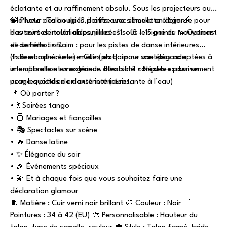
éclatante et au raffinement absolu. Sous les projecteurs ou
à la lueur des bougies, il offre une silhouette élégante pour
💎 Photo : Talon de 13 points avec semelle en daim 📏
des soirées inoubliables, placées sous le signe du mouvement
Hauteurs de talon disponibles : 11 – 13 – 15 points 👡 Options
et de l'émotion.
de semelle : • Daim : pour les pistes de danse intérieures
(lisse et adhérente) • Cuir (plat) : pour une élégance
⚠️ Remarque : Les semelles en daim ne sont pas adaptées à
intemporelle et une grande durabilité • Néolite : pour un
une utilisation en extérieur. Elles sont conçues exclusivement
usage quotidien en extérieur (résistante à l’eau)
pour les pistes de danse intérieures.
📌 Où porter ?
• 💃 Soirées tango
• 💍 Mariages et fiançailles
• 🎭 Spectacles sur scène
• 🔥 Danse latine
• ✨ Élégance du soir
• 🎉 Événements spéciaux
• 💫 Et à chaque fois que vous souhaitez faire une
déclaration glamour
🧵 Matière : Cuir verni noir brillant 🎨 Couleur : Noir 📐
Pointures : 34 à 42 (EU) 🎨 Personnalisable : Hauteur du