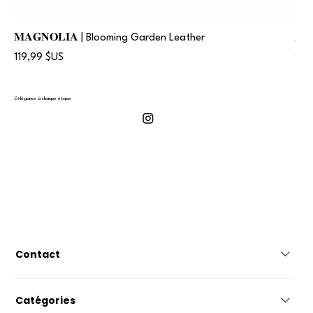
𝐌𝐀𝐆𝐍𝐎𝐋𝐈𝐀 | Blooming Garden Leather
𝐀
Prix
Prix
119,99 $US
119
L'élégance à chaque étape
Contact
İSTANBUL/TÜRKİYE+90 546 155 34 09
Catégories
geltonyshoes@gmail.com