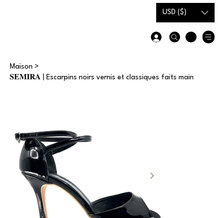
Carte-
Guide des
USD ($)
cadeau
tailles
Maison
>
𝐒𝐄𝐌𝐈𝐑𝐀 | Escarpins noirs vernis et classiques faits main