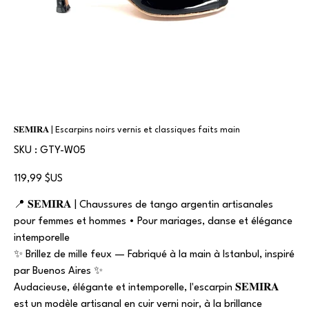
𝐒𝐄𝐌𝐈𝐑𝐀 | Escarpins noirs vernis et classiques faits main
SKU
SKU :
GTY-W05
GTY-
W05
Prix
119,99 $US
📍 𝐒𝐄𝐌𝐈𝐑𝐀 | Chaussures de tango argentin artisanales
pour femmes et hommes • Pour mariages, danse et élégance
intemporelle
✨ Brillez de mille feux — Fabriqué à la main à Istanbul, inspiré
par Buenos Aires ✨
Audacieuse, élégante et intemporelle, l'escarpin 𝐒𝐄𝐌𝐈𝐑𝐀
est un modèle artisanal en cuir verni noir, à la brillance