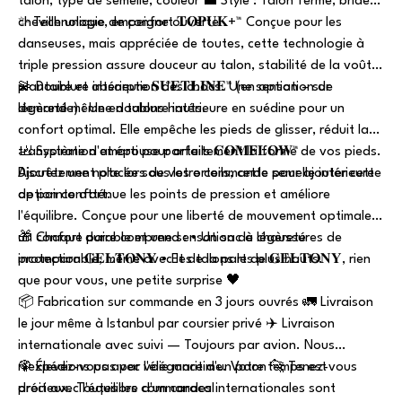
talon, type de semelle, couleur 💼 Style : Talon fermé, bride
cheville unique, empeigne ouverte
✨ Technologie de confort 𝐓𝐎𝐏𝐔𝐊+™ Conçue pour les
danseuses, mais appréciée de toutes, cette technologie à
triple pression assure douceur au talon, stabilité de la voûte
plantaire et absorption des chocs. Une sensation de
💫 Doublure intérieure 𝐒𝐔̈𝐄𝐓𝐋𝐈̇𝐍𝐄™ (en option – sur
légèreté même en talons hauts.
demande) : Une doublure intérieure en suédine pour un
confort optimal. Elle empêche les pieds de glisser, réduit la
transpiration et épouse parfaitement la forme de vos pieds.
🦶 Système d'amorti pour orteils 𝐂𝐎𝐌𝐅𝐋𝐎𝐖™
Ajoutez une note lors de votre commande pour ajouter cette
Discrètement placée sous les orteils, cette semelle intérieure
option confort.
de pointe atténue les points de pression et améliore
l'équilibre. Conçue pour une liberté de mouvement optimale,
un confort durable et une sensation de légèreté
🎁 Chaque paire comprend : • Un sac à chaussures de
incomparable, même avec les talons les plus hauts.
protection 𝐆𝐄𝐋𝐓𝐎𝐍𝐘 • Et de la part de 𝐆𝐄𝐋𝐓𝐎𝐍𝐘, rien
que pour vous, une petite surprise 🖤
📦 Fabrication sur commande en 3 jours ouvrés 🚛 Livraison
le jour même à Istanbul par coursier privé ✈️ Livraison
internationale avec suivi — Toujours par avion. Nous
n'expédions pas par voie maritime. Votre temps est
🦚 Élevez-vous avec l'élégance d'un paon 🐆 Tenez-vous
précieux. Toutes les commandes internationales sont
droit avec l'équilibre d'un caracal