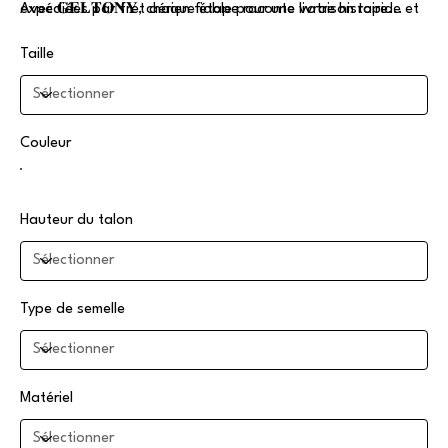
expédiées par fret aérien fiable pour une livraison rapide et
Avec 𝐆𝐄𝐋𝐓𝐎𝐍𝐘, chaque étape raconte votre histoire...
sécurisée.
Taille
Couleur
Hauteur du talon
Type de semelle
Matériel