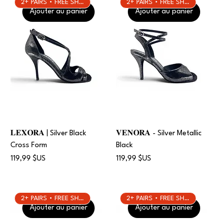
2+ PAIRS • FREE SHIPPING
2+ PAIRS • FREE SHIPPING
Ajouter au panier
Ajouter au panier
𝐋𝐄𝐗𝐎𝐑𝐀 | Silver Black
𝐕𝐄𝐍𝐎𝐑𝐀 - Silver Metallic
Cross Form
Black
Prix
Prix
119,99 $US
119,99 $US
2+ PAIRS • FREE SHIPPING
2+ PAIRS • FREE SHIPPING
Ajouter au panier
Ajouter au panier