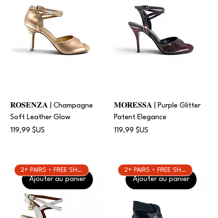
𝐑𝐎𝐒𝐄𝐍𝐙𝐀 | Champagne
𝐌𝐎𝐑𝐄𝐒𝐒𝐀 | Purple Glitter
Soft Leather Glow
Patent Elegance
Prix
Prix
119,99 $US
119,99 $US
2+ PAIRS • FREE SHIPPING
2+ PAIRS • FREE SHIPPING
Ajouter au panier
Ajouter au panier