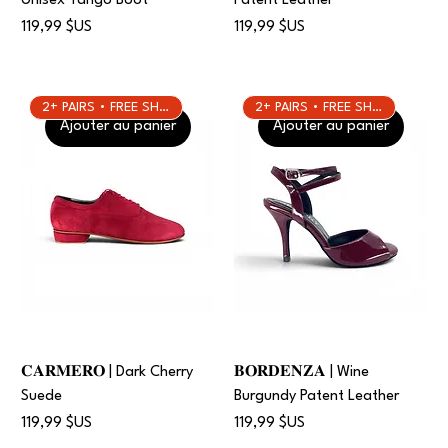
Unisex Tango Boot
Patent Leather
Prix
Prix
119,99 $US
119,99 $US
2+ PAIRS • FREE SHIPPING
2+ PAIRS • FREE SHIPPING
Ajouter au panier
Ajouter au panier
𝐂𝐀𝐑𝐌𝐄𝐑𝐎 | Dark Cherry
𝐁𝐎𝐑𝐃𝐄𝐍𝐙𝐀 | Wine
Suede
Burgundy Patent Leather
Prix
Prix
119,99 $US
119,99 $US