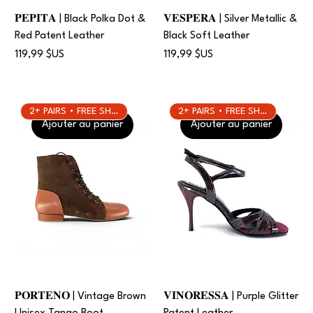
𝐏𝐄𝐏𝐈𝐓𝐀 | Black Polka Dot &
𝐕𝐄𝐒𝐏𝐄𝐑𝐀 | Silver Metallic &
Red Patent Leather
Black Soft Leather
Prix
Prix
119,99 $US
119,99 $US
2+ PAIRS • FREE SHIPPING
2+ PAIRS • FREE SHIPPING
Ajouter au panier
Ajouter au panier
𝐏𝐎𝐑𝐓𝐄𝐍𝐎 | Vintage Brown
𝐕𝐈𝐍𝐎𝐑𝐄𝐒𝐒𝐀 | Purple Glitter