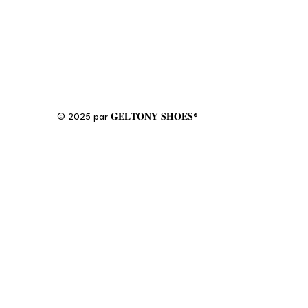
© 2025 par 𝐆𝐄𝐋𝐓𝐎𝐍𝐘 𝐒𝐇𝐎𝐄𝐒®