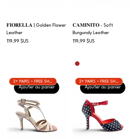
𝐅𝐈𝐎𝐑𝐄𝐋𝐋𝐀 | Golden Flower
𝐂𝐀𝐌𝐈𝐍𝐈𝐓𝐎 - Soft
Leather
Burgundy Leather
Prix
Prix
119,99 $US
119,99 $US
2+ PAIRS • FREE SHIPPING
2+ PAIRS • FREE SHIPPING
Ajouter au panier
Ajouter au panier