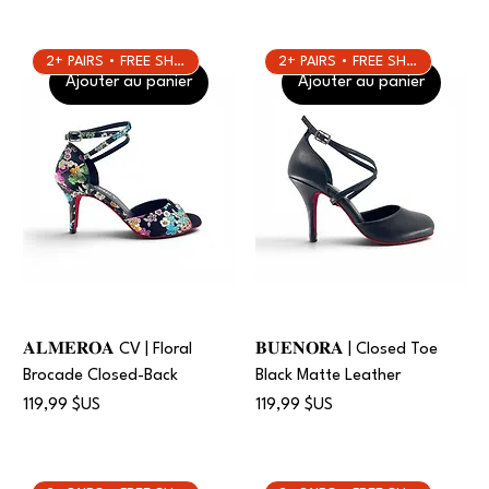
2+ PAIRS • FREE SHIPPING
2+ PAIRS • FREE SHIPPING
Ajouter au panier
Ajouter au panier
𝐀𝐋𝐌𝐄𝐑𝐎𝐀 CV | Floral
𝐁𝐔𝐄𝐍𝐎𝐑𝐀 | Closed Toe
Brocade Closed-Back
Black Matte Leather
Prix
Prix
119,99 $US
119,99 $US