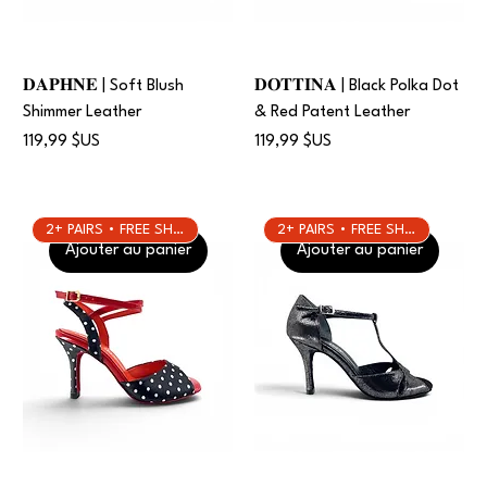
𝐃𝐀𝐏𝐇𝐍𝐄 | Soft Blush
𝐃𝐎𝐓𝐓𝐈𝐍𝐀 | Black Polka Dot
Shimmer Leather
& Red Patent Leather
Prix
Prix
119,99 $US
119,99 $US
2+ PAIRS • FREE SHIPPING
2+ PAIRS • FREE SHIPPING
Ajouter au panier
Ajouter au panier