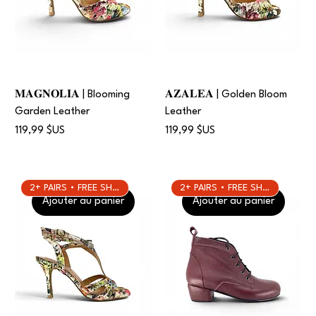
𝐌𝐀𝐆𝐍𝐎𝐋𝐈𝐀 | Blooming
𝐀𝐙𝐀𝐋𝐄𝐀 | Golden Bloom
Garden Leather
Leather
Prix
Prix
119,99 $US
119,99 $US
2+ PAIRS • FREE SHIPPING
2+ PAIRS • FREE SHIPPING
Ajouter au panier
Ajouter au panier