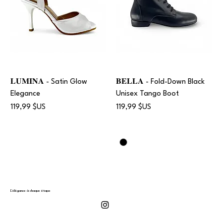
𝐋𝐔𝐌𝐈𝐍𝐀 - Satin Glow
𝐁𝐄𝐋𝐋𝐀 - Fold-Down Black
Elegance
Unisex Tango Boot
Prix
Prix
119,99 $US
119,99 $US
L'élégance à chaque étape