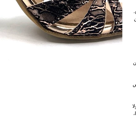
.
من
ن
نفس
ا
،