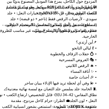
المزدوج حول الكاحل، يمزج هذا الموديل المصنوع يدويًا بين
الأنوثة الجريئة وأناقة التانغو الكلاسيكية، وهو تصميمٌ مُصممٌ
💎 تُظهر الصورة: كعب 13 PONT مع نعل جلدي📏 ارتفاعات
للنساء اللواتي يبحثن عن الأناقة الجريئة.
الكعب المتوفرة: 11 – 13 – 15 PONT👡 خيارات النعل: • جلد
سويدي - لأرضيات الرقص فقط (ناعم + ذو قبضة) • جلد
⚠️ ملحوظة: نعل الجلد المدبوغ مخصص للاستخدام الداخلي
(مسطح) - متين وأنيق ومثالي للمناسبات الرسمية • نيولايت -
مقاوم للماء ويدوم طويلاً للارتداء اليومي
فقط، وهو مثالي للتانجو أو المسرح، ولكنه غير مناسب للظرو
الخارجية.
📌أين أرتدي؟
• 💃 ليالي التانجو
• 💍 حفلات الزفاف والخطوبة
• 🎭 العروض المسرحية
• 🔥 الرقص اللاتيني
• ✨ أناقة المساء
• 🎉 أحداث خاصة
• 💫 وفي أي لحظة تريد فيها الإدلاء ببيان ساحر
🧵 الخامة: جلد بملمس جلد الثعبان مع لمسة نهائية معدنية📐
نطاق المقاس: EU 34–42🎨 قابل للتخصيص: ارتفاع الكعب • ن
النعل • لون الجلد💼 الطراز: حزام كاحل مزدوج، مقدمة
مفتوحة، دعم كعب منظم
✨ تقنية 𝐓𝐎𝐏𝐔𝐊+™ المريحة: استمتعي بشعور انسيابية الكعب