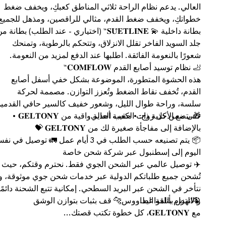
العالي. يدعم نظام الراحة ثلاثي المناطق كعبكِ، ويخفف ضغط
خطواتكِ، ويخفف ضغط القدم، مثالي للراقصين، ومذهل للجميع
بطانة داخلية 💫 𝐒𝐔̈𝐄𝐓𝐋𝐈̇𝐍𝐄™ (اختياري - عند الطلب) بطانة 
جلد السويد الفاخر تقلل الانزلاق، وتتحكم بالرطوبة، وتمنحك
شعورًا بالنعومة الفائقة. اطلبها عند الدفع لمزيد من النعومة.
🦶 نظام توسيد أصابع القدم 𝐂𝐎𝐌𝐅𝐋𝐎𝐖™
هذه الحشوة المتطورة، الموضوعة بشكل خفي أسفل أصابع
القدم، تُخفف نقاط الضغط وتُعزز التوازن. مصممة لحركة
سلسة، وراحة طوال الليل، وشعور خفيف كالسير حافي القدمي
حتى مع الأحذية ذات الكعب العالي.
🎁 يتضمن كل زوج: • حقيبة أحذية واقية من 𝐆𝐄𝐋𝐓𝐎𝐍𝐘 •
بالإضافة إلى مفاجأة صغيرة لك من 𝐆𝐄𝐋𝐓𝐎𝐍𝐘 💝
📦 يتم تصنيعه حسب الطلب في 3 أيام عمل 🚛 توصيل في 
اليوم إلى إسطنبول عبر شركة شحن خاصة
✈️ توصيل عالمي عبر الشحن الجوي فقط. نحترم وقتكم، حيث
تُشحن جميع طلباتكم الدولية عبر خدمات شحن جوي موثوقة، ول
نتأخر في الشحن عبر البريد السطحي. إمكانية تتبع الشحنة دائمًا
والالتزام بالمواعيد.
🦚انهض بأناقة الطاووس🐆 قف بثبات بتوازن الوشق
مع 𝐆𝐄𝐋𝐓𝐎𝐍𝐘، كل خطوة تكتب قصتك...