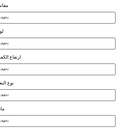
مقا
لو
ارتفاع الكع
نوع النع
ماد