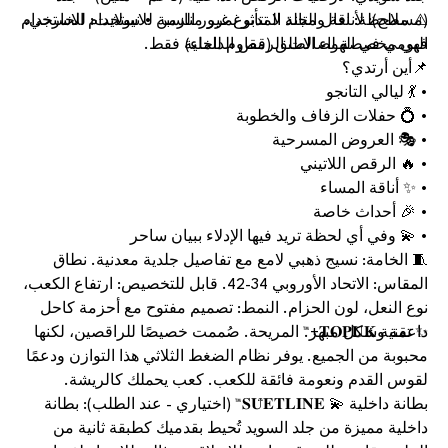
⚠️ ملاحظة: نعال الجلد المدبوغ غير مناسبة للاستخدام الخارجي،
(مسطح): لأناقة ومتانة لا تتأثر بمرور الزمن • نيولايت: للاستخدام
اليومي في الهواء الطلق (مقاوم للماء)
فهي مخصصة لصالات الرقص الداخلية فقط.
📌أين أرتدي؟
• 💃 ليالي التانجو
• 💍 حفلات الزفاف والخطوبة
• 🎭 العروض المسرحية
• 🔥 الرقص اللاتيني
• ✨ أناقة المساء
• 🎉 أحداث خاصة
• 💫 وفي أي لحظة تريد فيها الإدلاء ببيان ساحر
🧵 الخامة: نسيج ذهبي لامع مع تفاصيل جلدية معدنية. نطاق
المقاس: الاتحاد الأوروبي 34-42. قابل للتخصيص: ارتفاع الكعب،
نوع النعل، لون الحزام. النمط: تصميم مفتوح مع أحزمة كاحل
داعمة وشكل مبهر.
✨ تقنية 𝐓𝐎𝐏𝐔𝐊+™ المريحة. صُممت خصيصًا للراقصين، لكنها
محبوبة من الجميع. يوفر نظام الضغط الثلاثي هذا التوازن ودعمًا
لقوس القدم ونعومة فائقة للكعب. كعب يحملك كالريشة.
بطانة داخلية 💫 𝐒𝐔̈𝐄𝐓𝐋𝐈̇𝐍𝐄™ (اختياري - عند الطلب): بطانة
داخلية مميزة من جلد السويد تُحيط بقدميك كطبقة ثانية من