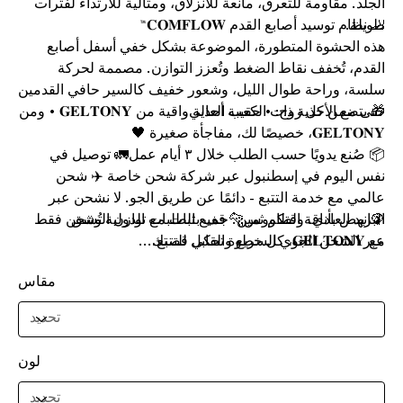
الجلد. مقاومة للتعرق، مانعة للانزلاق، ومثالية للارتداء لفترات
طويلة.
🦶 نظام توسيد أصابع القدم 𝐂𝐎𝐌𝐅𝐋𝐎𝐖™
هذه الحشوة المتطورة، الموضوعة بشكل خفي أسفل أصابع
القدم، تُخفف نقاط الضغط وتُعزز التوازن. مصممة لحركة
سلسة، وراحة طوال الليل، وشعور خفيف كالسير حافي القدمين
حتى مع الأحذية ذات الكعب العالي.
🎁 يتضمن كل زوج: • حقيبة أحذية واقية من 𝐆𝐄𝐋𝐓𝐎𝐍𝐘 • ومن
𝐆𝐄𝐋𝐓𝐎𝐍𝐘، خصيصًا لك، مفاجأة صغيرة 🖤
📦 صُنع يدويًا حسب الطلب خلال ٣ أيام عمل🚛 توصيل في
نفس اليوم في إسطنبول عبر شركة شحن خاصة ✈️ شحن
عالمي مع خدمة التتبع - دائمًا عن طريق الجو. لا نشحن عبر
🦚انهض بأناقة الطاووس🐆 قف بثبات مع توازن الوشق
البريد العادي. وقتكم ثمين. جميع الطلبات الدولية تُشحن فقط
مع 𝐆𝐄𝐋𝐓𝐎𝐍𝐘، كل خطوة تحكي قصتك...
عبر الشحن الجوي السريع والقابل للتتبع.
مقاس
لون