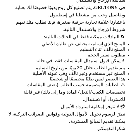
سياسة الإرجاع والاستبدال
في 𝐆𝐄𝐋𝐓𝐎𝐍𝐘، يتم تصنيع كل زوج يدويًا خصيصًا لك بعناية
وتفاصيل وحب من مشغلنا في إسطنبول.
باعتبارنا علامة تجارية حرفية صغيرة، فإننا نطلب منك تفهم
شروط الإرجاع والاستبدال التالية.
🔄 التبادلات ممكنة فقط في الحالات التالية:
المنتج الذي استلمته يختلف عن طلبك الأصلي
المنتج تالف أثناء التسليم
مطلوب تغيير الحجم
📌يمكن قبول استبدال المقاسات فقط في حالة:
يتم تقديم الطلب خلال 30 يومًا من تاريخ التسليم
المنتج غير مستخدم وغير تالف وفي عبوته الأصلية
هذا العنصر ليس طلبًا مخصصًا أو شخصيًا
⚠️ الطلبات المصممة حسب الطلب (نصف المقاسات،
تخصيصات الكعب/النعل/المادة وما إلى ذلك) غير قابلة
للاسترداد أو الاستبدال.
💳 لا تتوفر إمكانية استرداد الأموال
نظرًا لرسوم تحويل الأموال الدولية وقوانين الضرائب التركية، لا
يمكننا تقديم المبالغ المستردة.
شكرا لتفهمكم.