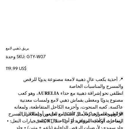
بريق ذهبي لامع
SKU
GTY-W07
وحدة SKU:
GTY-
W07
السعر
‏119.99 US$
📍 أحذية بكعب عالٍ ذهبية لامعة مصنوعة يدويًا للرقص
والمسرح والمناسبات الخاصة
انطلقي نحو إشراقة ذهبية مع حذاء 𝐀𝐔𝐑𝐄𝐋𝐈𝐀، وهو كعب
مصنوع يدويًا ومغطى بقماش ذهبي لامع ولمسات معدنية
عاكسة. كعبه المنحوت، وأحزمة الكاحل المتقاطعة، ولمعانه
💎 تُظهر الصورة: كعب 13 PONT مع نعل من جلد الغزال📏
الرائع، يجعله الخيار الأمثل لأمسيات التانغو، أو إطلالات المسرح
الساحرة، أو أناقة الزفاف، أو أي احتفال لا يُنسى.
ارتفاعات الكعب المتوفرة: 11 – 13 – 15 PONT👡 خيارات النعل: •
جلد سويدي: لأرضيات الرقص الداخلية (ناعم + متين) • جلد