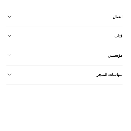
اتصال
إسطنبول/تركيا+90 546 155 34 09
فئات
أحذية نسائيةأحذية رجاليةأحذية الزفافمجموعة
مؤسسي
كن بائعًااتصالمعلومات عنا
سياسات المتجر
سياسة الخصوصيةبيان إمكانية الوصولالشروط والأحكامالتسليم
والإرجاعاتفاقية البيع عن بعد