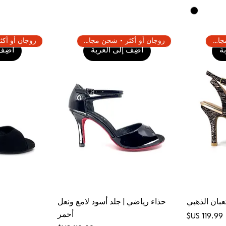
زوجان أو أكثر • شحن مجاني
زوجان أو أكثر • شحن مجاني
ة
أضِف إلى العربة
أضِف 
عبان الذهبي
حذاء رياضي | جلد أسود لامع ونعل
أحمر
السعر