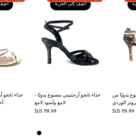
ة
أضِف إلى العربة
أضِف 
ع يدويًا من
حذاء تانجو أرجنتيني مصنوع يدويًا -
حذاء تانجو أ
رونز الوردي
لامع وأسود لامع
أح
السعر
السعر