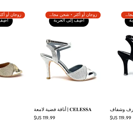
زوجان أو أكثر • شحن مجاني
زوجان أو أكثر • شحن مجاني
ة
أضِف إلى العربة
أضِف 
رف وشفاف
𝐂𝐄𝐋𝐄𝐒𝐒𝐀 | أناقة فضية لامعة
السعر
السعر