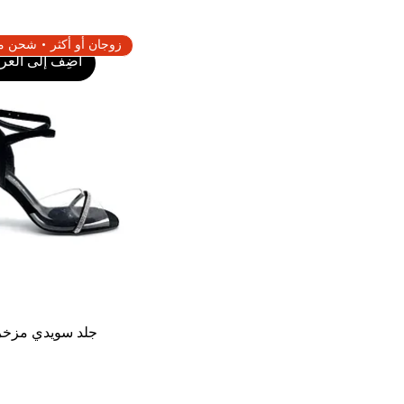
أضِف إلى العرب
جلد سويدي مزخ