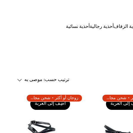
كن بائعًا
بطاقة هدية
دليل
المقاسات
ة الزفاف
أحذية رجالية
أحذية نسائية
ترتيب حسب:
موصى به
زوجان أو أكثر • شحن مجاني
زوجان أو أكثر • شحن مجاني
إلى العربة
أضِف إلى العربة