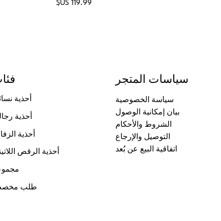
السعر
سياسات المتجر
فئا
أحذية نسائ
سياسة الخصوصية
بيان إمكانية الوصول
أحذية رجال
الشروط والأحكام
أحذية الزف
التوصيل والإرجاع
اتفاقية البيع عن بُعد
أحذية الرقص اللاتين
مجموع
طلب مخص