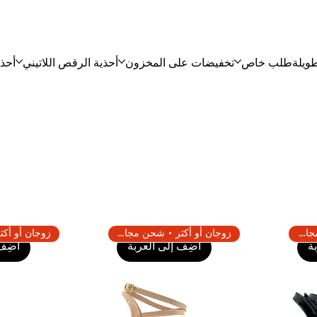
ويلة
طلب خاص
تخفيضات على المخزون
أحذية الرقص اللاتيني
أحذي
زوجان أو أكثر • شحن مجاني
زوجان أو أكثر • شحن مجاني
ة
أضِف إلى العربة
أضِف 