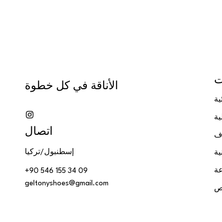
ت
الأناقة في كل خطوة
ية
ية
اتصال
اف
إسطنبول/تركيا
ية
ة
+90 546 155 34 09
geltonyshoes@gmail.com
ص