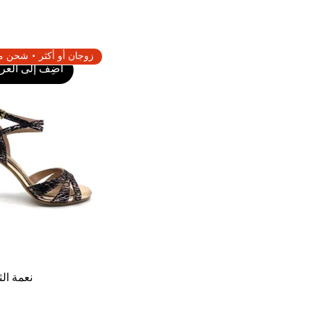
أضِف إلى العرب
نعمة الث