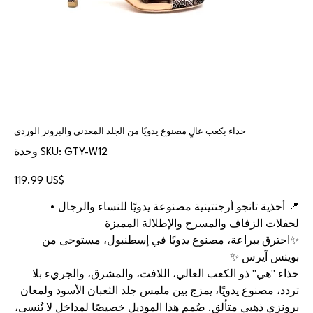
حذاء بكعب عالٍ مصنوع يدويًا من الجلد المعدني والبرونز الوردي
SKU
GTY-W12
وحدة SKU:
GTY-
W12
السعر
‏119.99 US$
📍 أحذية تانجو أرجنتينية مصنوعة يدويًا للنساء والرجال •
لحفلات الزفاف والمسرح والإطلالة المميزة
✨احترق ببراعة، مصنوع يدويًا في إسطنبول، مستوحى من
بوينس آيرس ✨
حذاء "هي" ذو الكعب العالي، اللافت، والمشرق، والجريء بلا
تردد، مصنوع يدويًا، يمزج بين ملمس جلد الثعبان الأسود ولمعان
برونزي ذهبي متألق. صُمم هذا الموديل خصيصًا لمداخل لا تُنسى،