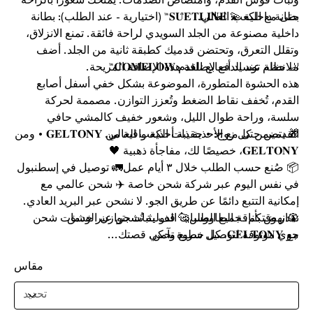
وثبات قوس القدم، وامتصاص الصدمات. يمنحك شعورًا بالراحة
حتى مع الكعب العالي.
بطانة داخلية 💫 𝐒𝐔̈𝐄𝐓𝐋𝐈̇𝐍𝐄™ (اختيارية - عند الطلب): بطانة
داخلية مصنوعة من الجلد السويدي لراحة فائقة. تمنع الانزلاق،
وتقلل التعرق، وتحتضن قدميك كطبقة ثانية من الجلد. أضف
🦶 نظام توسيد أصابع القدم 𝐂𝐎𝐌𝐅𝐋𝐎𝐖™
ملاحظة عند الدفع لإضافة هذه الإضافة المريحة.
هذه الحشوة المتطورة، الموضوعة بشكل خفي أسفل أصابع
القدم، تُخفف نقاط الضغط وتُعزز التوازن. مصممة لحركة
سلسة، وراحة طوال الليل، وشعور خفيف كالمشي حافي
القدمين حتى مع الأحذية ذات الكعب العالي.
🎁 يتضمن كل زوج: • حقيبة أحذية واقية من 𝐆𝐄𝐋𝐓𝐎𝐍𝐘 • ومن
𝐆𝐄𝐋𝐓𝐎𝐍𝐘، خصيصًا لك، مفاجأة ذهبية 🖤
📦 صُنع حسب الطلب خلال ٣ أيام عمل🚛 توصيل في إسطنبول
في نفس اليوم عبر شركة شحن خاصة ✈️ شحن عالمي مع
إمكانية التتبع دائمًا عن طريق الجو. لا نشحن عبر البريد العادي.
🦚انهض بأناقة الطاووس🐆 قف بثبات بتوازن الوشق
نقدر وقتكم. جميع الطلبات الدولية تُشحن عبر خدمات شحن
مع 𝐆𝐄𝐋𝐓𝐎𝐍𝐘، كل خطوة تحكي قصتك...
جوي موثوقة لتوصيل سريع وآمن.
مقاس