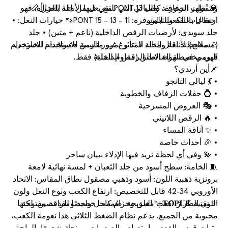
💎 تُظهر الصورة: كعب 13 PONT مع نعل من جلد الغزال📏
وممرات الزفاف، والليالي التي تلتقي فيها الأناقة بالجرأة، فهو
احتفال بالثقة والتباين.
ارتفاعات الكعب المتوفرة: 11 – 13 – 15 PONT👡 خيارات النعل: •
جلد سويدي: لأرضيات الرقص الداخلية (ناعم + متين) • جلد
⚠️ ملاحظة: نعال الجلد المدبوغ غير مناسبة للاستخدام الخارجي،
(مسطح): لأناقة ومتانة لا تتأثر بمرور الزمن • نيولايت: للاستخدام
اليومي في الهواء الطلق (مقاوم للماء)
فهي مخصصة لصالات الرقص الداخلية فقط.
📌أين أرتدي؟
• 💃 ليالي التانجو
• 💍 حفلات الزفاف والخطوبة
• 🎭 العروض المسرحية
• 🔥 الرقص اللاتيني
• ✨ أناقة المساء
• 🎉 أحداث خاصة
• 💫 وفي أي لحظة تريد فيها الإدلاء ببيان ساحر
🧵 الخامة: سطح أسود من جلد الثعبان + لمسة نهائية لامعة
برونزية ذهبية اللون: أسود وذهبي مصقول نطاق المقاس: الاتحاد
الأوروبي 34-42 قابل للتخصيص: ارتفاع الكعب ونوع النعل ولون
اللون الطراز: كعب مغلق وحزام كاحل واحد ومقدمة مفتوحة
✨ تقنية 𝐓𝐎𝐏𝐔𝐊+™ المريحة. صُممت خصيصًا للراقصين، لكنها
محبوبة من الجميع. يدعم نظام الضغط الثلاثي هذا نعومة الكعب،