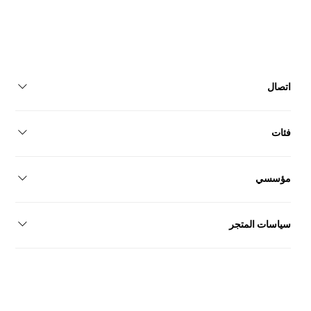
اتصال
إسطنبول/تركيا+90 546 155 34 09
فئات
أحذية نسائيةأحذية رجاليةأحذية الزفافمجموعة
مؤسسي
كن بائعًااتصالمعلومات عنا
سياسات المتجر
سياسة الخصوصيةبيان إمكانية الوصولالشروط والأحكامالتسليم
والإرجاعاتفاقية البيع عن بعد