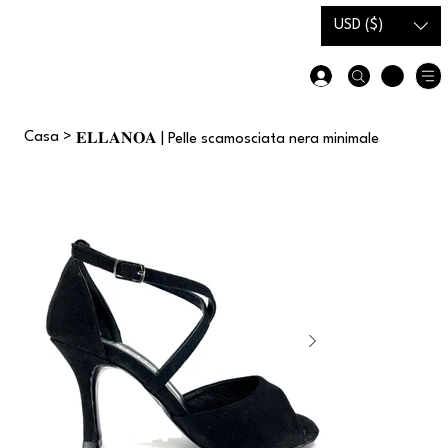
Carta
Guida alle
USD ($)
regalo
taglie
Casa
>
𝐄𝐋𝐋𝐀𝐍𝐎𝐀 | Pelle scamosciata nera minimale