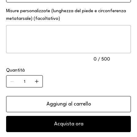
Misure personalizzate (lunghezza del piede e circonferenza
metatarsale) (facoltativo)
Fino
a
500
caratteri.
0 / 500
Quantità
Aggiungi al carrello
Acquista ora