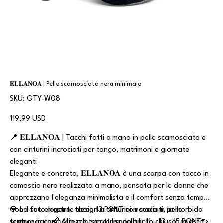
𝐄𝐋𝐋𝐀𝐍𝐎𝐀 | Pelle scamosciata nera minimale
SKU
SKU:
GTY-W08
GTY-
W08
Prezzo
119,99 USD
📍 𝐄𝐋𝐋𝐀𝐍𝐎𝐀 | Tacchi fatti a mano in pelle scamosciata e
con cinturini incrociati per tango, matrimoni e giornate
eleganti
Elegante e concreta, 𝐄𝐋𝐋𝐀𝐍𝐎𝐀 è una scarpa con tacco in
camoscio nero realizzata a mano, pensata per le donne che
apprezzano l'eleganza minimalista e il comfort senza tempo.
Con il suo elegante design a cinturini incrociati, la morbida
💎 La foto mostra: tacco 13 PONT con suola in pelle
texture in camoscio e la struttura del tacco chiuso, questo
scamosciata📏 Altezze tacco disponibili: 11 – 13 – 15 PONT👡