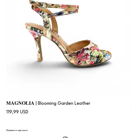
𝐌𝐀𝐆𝐍𝐎𝐋𝐈𝐀 | Blooming Garden Leather
𝐀
Prezzo
Pre
119,99 USD
119
Eleganza in ogni passo