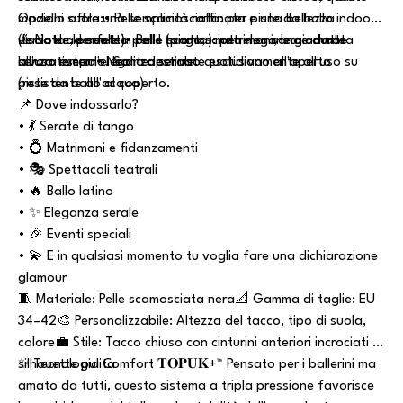
modello offre una semplicità raffinata e una bellezza
Opzioni suola:• Pelle scamosciata: per piste da ballo indoor
versatile, perfetta per il tango, i matrimoni, le giornate
(liscia e aderente)• Pelle (piatta): per eleganza e durata
⚠️ Nota: le suole in pelle scamosciata non sono adatte
lavorative o l'eleganza serale.
senza tempo• Neolite: per uso quotidiano all'aperto
all'uso esterno. Sono destinate esclusivamente all'uso su
(resistente all'acqua)
piste da ballo al coperto.
📌 Dove indossarlo?
• 💃 Serate di tango
• 💍 Matrimoni e fidanzamenti
• 🎭 Spettacoli teatrali
• 🔥 Ballo latino
• ✨ Eleganza serale
• 🎉 Eventi speciali
• 💫 E in qualsiasi momento tu voglia fare una dichiarazione
glamour
🧵 Materiale: Pelle scamosciata nera📐 Gamma di taglie: EU
34–42🎨 Personalizzabile: Altezza del tacco, tipo di suola,
colore💼 Stile: Tacco chiuso con cinturini anteriori incrociati e
silhouette pulita
✨ Tecnologia Comfort 𝐓𝐎𝐏𝐔𝐊+™ Pensato per i ballerini ma
amato da tutti, questo sistema a tripla pressione favorisce