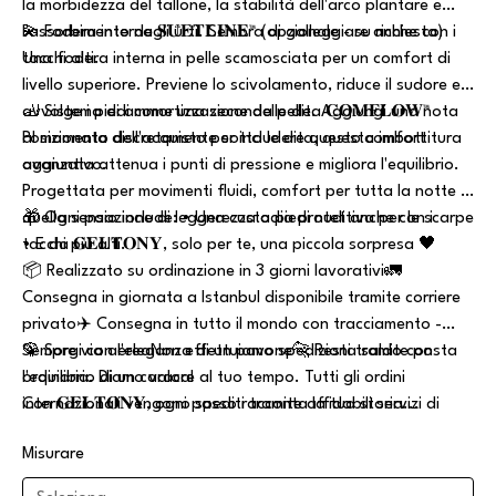
la morbidezza del tallone, la stabilità dell'arco plantare e
l'assorbimento degli urti. Sembra di galleggiare anche con i
💫 Fodera interna 𝐒𝐔̈𝐄𝐓𝐋𝐈̇𝐍𝐄™ (opzionale - su richiesta)
tacchi alti.
Una fodera interna in pelle scamosciata per un comfort di
livello superiore. Previene lo scivolamento, riduce il sudore e
avvolge i piedi come una seconda pelle. Aggiungi una nota
🦶 Sistema di ammortizzazione delle dita 𝐂𝐎𝐌𝐅𝐋𝐎𝐖™
al momento dell'acquisto per includere questo comfort
Posizionata discretamente sotto le dita, questa imbottitura
aggiuntivo.
avanzata attenua i punti di pressione e migliora l'equilibrio.
Progettata per movimenti fluidi, comfort per tutta la notte e
quella sensazione di leggerezza a piedi nudi anche con i
🎁 Ogni paio include: • Una custodia protettiva per le scarpe
tacchi più alti.
• E da 𝐆𝐄𝐋𝐓𝐎𝐍𝐘, solo per te, una piccola sorpresa 🖤
📦 Realizzato su ordinazione in 3 giorni lavorativi🚛
Consegna in giornata a Istanbul disponibile tramite corriere
privato✈️ Consegna in tutto il mondo con tracciamento -
Sempre via aereaNon effettuiamo spedizioni tramite posta
🦚 Sorgi con l'eleganza di un pavone🐆 Resta saldo con
ordinaria. Diamo valore al tuo tempo. Tutti gli ordini
l'equilibrio di un caracal
internazionali vengono spediti tramite affidabili servizi di
Con 𝐆𝐄𝐋𝐓𝐎𝐍𝐘, ogni passo racconta la tua storia...
trasporto aereo per una consegna rapida e sicura.
Misurare