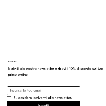
accessibilitàTermini e CondizioniConsegna e resoContratto
di vendita a distanza
Newsletter
Iscriviti alla nostra newsletter e ricevi il 10% di sconto sul tuo
primo ordine
Sì, desidero iscrivermi alla newsletter.
Iscriviti