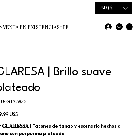
USD ($)
VENTA EN EXISTENCIAS
PEDIDO PERSONALIZADO
ZAPAT
GLARESA | Brillo suave
plateado
SKU
KU:
GTY-W32
GTY-
W32
ecio
19,99 US$

𝐆𝐋𝐀𝐑𝐄𝐒𝐒𝐀 | Tacones de tango y escenario hechos a
ano con purpurina plateada