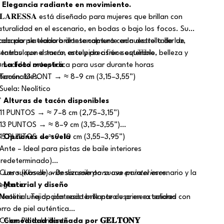
✨
Elegancia radiante en movimiento.
𝐋𝐀𝐑𝐄𝐒𝐒𝐀 está diseñado para mujeres que brillan con
aturalidad en el escenario, en bodas o bajo los focos. Su
cabado plateado brillante captura cada destello de luz,
ada par se elabora artesanalmente en nuestro taller de
ientras que el tacón esculpido ofrece equilibrio, belleza y
stambul con esmero, arte y precisión sostenible.
omodidad ortopédica para usar durante horas

La foto muestra
nterminables.
 Tacón: 13 PONT → ≈ 8–9 cm (3,15–3,55”)
 Suela: Neolítico

Alturas de tacón disponibles
 11 PUNTOS → ≈ 7–8 cm (2,75–3,15”)
 13 PUNTOS → ≈ 8–9 cm (3,15–3,55”)
 15 PUNTOS → ≈ 9–10 cm (3,55–3,95”)

Opciones de suela
 Ante – Ideal para pistas de baile interiores
predeterminado)
 Cuero (Kösele) – Deslizamiento suave para el escenario y la
️
Las suelas de ante son solo para uso en interiores.
legancia

Material y diseño
 Neolite: una opción resistente para uso en exteriores
 Material: Tejido plateado brillante de primera calidad con
orro de piel auténtica
Color: Plata brillante

Comodidad diseñada por 𝐆𝐄𝐋𝐓𝐎𝐍𝐘