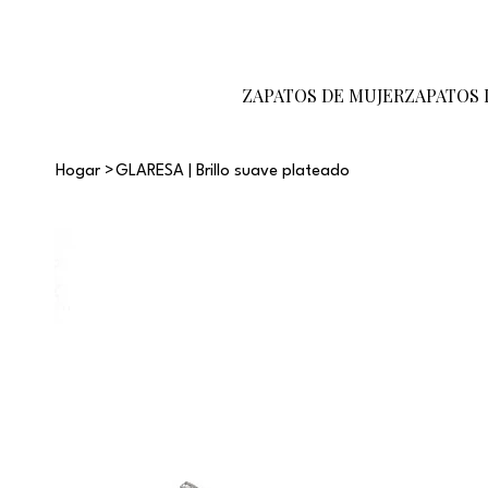
Conviértete en
Tarjeta de
Guía de
revendedor
regalo
tallas
ZAPATOS DE MUJER
ZAPATOS
Hogar
>
GLARESA | Brillo suave plateado