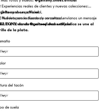
 Más fotos y vídeos:
@geltony.shoes.official
 Experiencias reales de clientes y nuevas colecciones:
geltony.shoes.official
 Brilla como un pavo real,
 Pedidos personalizados y consultas: envíanos un mensaje
 Muévete con la fuerza de un caracal.
irecto a través de
𝐄𝐋𝐓𝐎𝐍𝐘 donde la comodidad ortopédica se une al
@geltony.shoes.official
rillo de la plata.
amaño
olor
ltura del tacón
ipo de suela