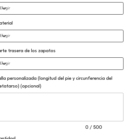
aterial
arte trasera de los zapatos
alla personalizada (longitud del pie y circunferencia del
etatarso) (opcional)
sta
0
racteres.
0 / 500
antidad