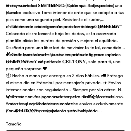
arco y suavidad en el talón. Un talón que te lleva como una
💫 Forro interior 𝐒𝐔̈𝐄𝐓𝐋𝐈̇𝐍𝐄™ (Opcional – bajo pedido)
pluma.
Nuestro exclusivo forro interior de ante que se adapta a tus
pies como una segunda piel. Resistente al sudor,
antideslizante e ideal para usar durante largas jornadas.
🦶 Sistema de amortiguación para los dedos 𝐂𝐎𝐌𝐅𝐋𝐎𝐖™
Colocada discretamente bajo los dedos, esta avanzada
plantilla alivia los puntos de presión y mejora el equilibrio.
Diseñada para una libertad de movimiento total, comodidad
durante toda la noche y una sensación de ligereza incluso
🎁 Cada par incluye: • Una bolsa protectora para zapatos
con los tacones más altos.
𝐆𝐄𝐋𝐓𝐎𝐍𝐘 • Y de parte de 𝐆𝐄𝐋𝐓𝐎𝐍𝐘, solo para ti, una
pequeña sorpresa 🖤
📦 Hecho a mano por encargo en 3 días hábiles. 🚛 Entrega
el mismo día en Estambul por mensajería privada. ✈️ Envíos
internacionales con seguimiento – Siempre por vía aérea. No
realizamos envíos por correo terrestre. Su tiempo es valioso.
🦚 Alzate con la elegancia de un pavo real 🐆 Mantente
Todos los pedidos internacionales se envían exclusivamente
firme con el equilibrio de un caracal
por vía aérea, con seguimiento y envío rápido.
Con 𝐆𝐄𝐋𝐓𝐎𝐍𝐘, cada paso cuenta tu historia...
Tamaño