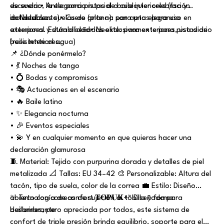
escenario, la elegancia nupcial o cualquier celebración
de suela:• Ante: para pistas de baile interiores (lisa y
inolvidable.
antideslizante)• Cuero (plana): para una elegancia
⚠️ Nota: Las suelas de ante no son aptas para uso en
atemporal y durabilidad• Neolite: para exteriores, uso diario
exteriores. Están diseñadas exclusivamente para pistas de
(resistente al agua)
baile interiores.
📌 ¿Dónde ponérmelo?
• 💃 Noches de tango
• 💍 Bodas y compromisos
• 🎭 Actuaciones en el escenario
• 🔥 Baile latino
• ✨ Elegancia nocturna
• 🎉 Eventos especiales
• 💫 Y en cualquier momento en que quieras hacer una
declaración glamurosa
🧵 Material: Tejido con purpurina dorada y detalles de piel
metalizada 📐 Tallas: EU 34–42 🎨 Personalizable: Altura del
tacón, tipo de suela, color de la correa 💼 Estilo: Diseño
abierto con correas de sujeción al tobillo y forma
✨ Tecnología de confort 𝐓𝐎𝐏𝐔𝐊+™ Diseñada para
deslumbrante
bailarines, pero apreciada por todos, este sistema de
confort de triple presión brinda equilibrio, soporte para el