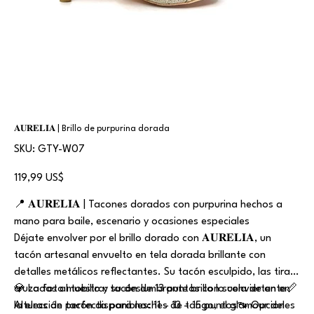
𝐀𝐔𝐑𝐄𝐋𝐈𝐀 | Brillo de purpurina dorada
SKU
SKU:
GTY-W07
GTY-
W07
Precio
119,99 US$
📍 𝐀𝐔𝐑𝐄𝐋𝐈𝐀 | Tacones dorados con purpurina hechos a
mano para baile, escenario y ocasiones especiales
Déjate envolver por el brillo dorado con 𝐀𝐔𝐑𝐄𝐋𝐈𝐀, un
tacón artesanal envuelto en tela dorada brillante con
detalles metálicos reflectantes. Su tacón esculpido, las tiras
cruzadas al tobillo y su deslumbrante brillo lo convierten en
💎 La foto muestra: tacón de 13 puntos con suela de ante📏
la elección perfecta para noches de tango, el glamour del
Alturas de tacón disponibles: 11 – 13 – 15 puntos👡 Opciones