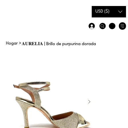
Tarjeta
Guía de
de
tallas
USD ($)
regalo
Hogar
>
𝐀𝐔𝐑𝐄𝐋𝐈𝐀 | Brillo de purpurina dorada