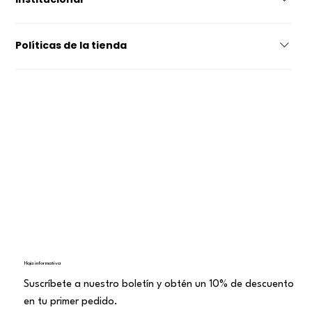
ZAPATOS DE BAILE LATINOCOLECCIÓN PEDIDO PERSONALIZADO
Conviértete en revendedorContactoSobre nosotros
Políticas de la tienda
política de privacidadDeclaración de
accesibilidadTérminos y condicionesEntrega y
devoluciónAcuerdo de ventas a distancia
Hoja informativa
Suscríbete a nuestro boletín y obtén un 10% de descuento
en tu primer pedido.