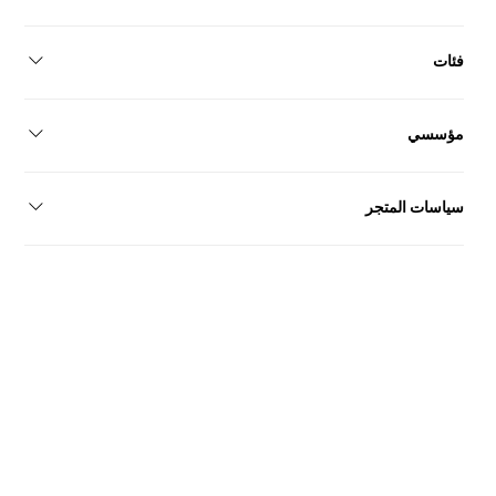
إسطنبول/تركيا+90 546 155 34 09
فئات
أحذية نسائيةأحذية رجاليةأحذية الزفافمجموعة
مؤسسي
كن بائعًااتصالمعلومات عنا
سياسات المتجر
سياسة الخصوصيةبيان إمكانية الوصولالشروط والأحكامالتسليم
والإرجاعاتفاقية البيع عن بعد