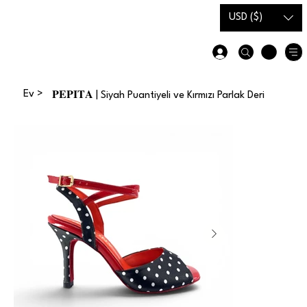
Hediye
Beden
USD ($)
Kartı
Kılavuzu
Ev
>
𝐏𝐄𝐏𝐈𝐓𝐀 | Siyah Puantiyeli ve Kırmızı Parlak Deri