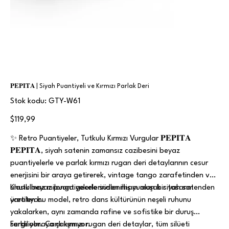
𝐏𝐄𝐏𝐈𝐓𝐀 | Siyah Puantiyeli ve Kırmızı Parlak Deri
Stok
Stok kodu:
GTY-W61
kodu:
GTY-
W61
Fiyat
$119,99
✨ Retro Puantiyeler, Tutkulu Kırmızı Vurgular 𝐏𝐄𝐏𝐈𝐓𝐀
𝐏𝐄𝐏𝐈𝐓𝐀, siyah satenin zamansız cazibesini beyaz
puantiyelerle ve parlak kırmızı rugan deri detaylarının cesur
enerjisini bir araya getirerek, vintage tango zarafetinden ve
unutulmaz milonga gecelerinden ilham alan bir tasarım
Klasik beyaz puantiyelerle süslenmiş yumuşak siyah satenden
yaratıyor.
üretilen bu model, retro dans kültürünün neşeli ruhunu
yakalarken, aynı zamanda rafine ve sofistike bir duruş
sergiliyor. Canlı kırmızı rugan deri detaylar, tüm silüeti
Farklı olmaya çalışmıyor.