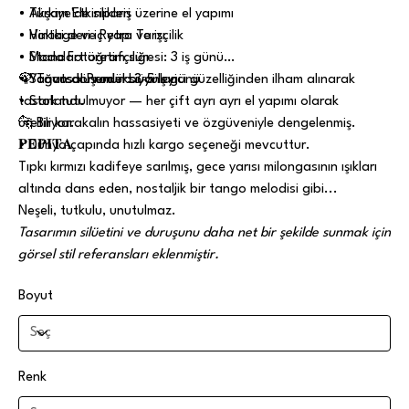
• Akşam Etkinlikleri
• Türkiye'de sipariş üzerine el yapımı
• Vintage ve Retro Tarzı
• Hakiki deri iç yapı ve işçilik
• Moda Fotoğrafçılığı
• Standart üretim süresi: 3 iş günü
• Sanatsal Prodüksiyonlar
• Yoğun dönemler: 3-5 iş günü
🦚 Tavus kuşunun büyüleyici güzelliğinden ilham alınarak
• Stok tutulmuyor — her çift ayrı ayrı el yapımı olarak
tasarlandı.
üretiliyor.
🐆 Bir karakalın hassasiyeti ve özgüveniyle dengelenmiş.
• Dünya çapında hızlı kargo seçeneği mevcuttur.
𝐏𝐄𝐏𝐈𝐓𝐀
Tıpkı kırmızı kadifeye sarılmış, gece yarısı milongasının ışıkları
altında dans eden, nostaljik bir tango melodisi gibi...
Neşeli, tutkulu, unutulmaz.
Tasarımın silüetini ve duruşunu daha net bir şekilde sunmak için
görsel stil referansları eklenmiştir.
Boyut
Renk