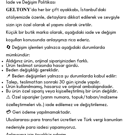
İade ve Değişim Politikası
𝐆𝐄𝐋𝐓𝐎𝐍𝐘'da her bir çift ayakkabı, İstanbul'daki
atölyemizde özenle, detaylara dikkat edilerek ve sevgiyle
sizin için özel olarak el yapımı olarak üretilir.
Küçük bir butik marka olarak, aşağıdaki iade ve değişim
koşulları konusunda anlayışınızı rica ederiz.
🔄 Değişim işlemleri yalnızca aşağıdaki durumlarda
mümkündür:
Aldığınız ürün, orijinal siparişinizden farklı.
Ürün teslimat sırasında hasar gördü.
Beden değişikliği gereklidir.
📌 Beden değişimleri yalnızca şu durumlarda kabul edilir:
Talep, teslimattan sonraki 30 gün içinde yapılır.
Ürün kullanılmamış, hasarsız ve orijinal ambalajındadır.
Bu ürün özel sipariş veya kişiselleştirilmiş bir ürün değildir.
⚠️ Özel siparişler (yarım numara, topuk/taban/malzeme
özelleştirmeleri vb.) iade edilemez ve değiştirilemez.
💳 Geri ödeme yapılmamaktadır.
Uluslararası para transferi ücretleri ve Türk vergi kanunları
nedeniyle para iadesi yapamıyoruz.