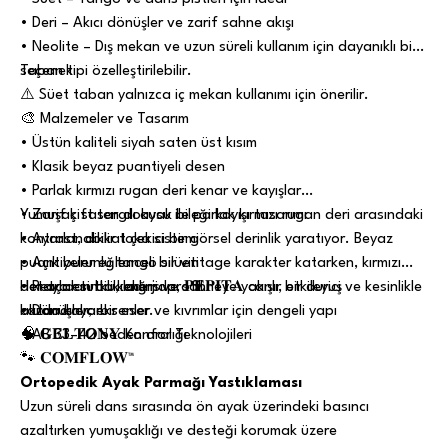
• Deri – Akıcı dönüşler ve zarif sahne akışı
• Neolite – Dış mekan ve uzun süreli kullanım için dayanıklı bir
seçenek
Taban tipi özelleştirilebilir.
⚠️ Süet taban yalnızca iç mekan kullanımı için önerilir.
🎨 Malzemeler ve Tasarım
• Üstün kaliteli siyah saten üst kısım
• Klasik beyaz puantiyeli desen
• Parlak kırmızı rugan deri kenar ve kayışlar
• Zarif çift sargılı ayak bileği kayışı tasarımı
Yumuşak saten dokusu ile parlak kırmızı rugan deri arasındaki
• Ayarlanabilir toka sistemi
kontrast, dikkat çekici bir görsel derinlik yaratıyor. Beyaz
• Açık burunlu tango silüeti
puantiyeler eğlenceli bir vintage karakter katarken, kırmızı
• Retro esintili kadınsı profil
detaylar tutku, enerji ve sahneye yakışır bir duruş
Her açıdan bakıldığında, 𝐏𝐄𝐏𝐈𝐓𝐀 canlı, etkileyici ve kesinlikle
• Dönüşler, eksenler ve kıvrımlar için dengeli yapı
kazandırıyor.
akılda kalıcı bir eser.
• AB 33–42 beden aralığı
🧠 𝐆𝐄𝐋𝐓𝐎𝐍𝐘 Konfor Teknolojileri
🐾 𝐂𝐎𝐌𝐅𝐋𝐎𝐖™
Ortopedik Ayak Parmağı Yastıklaması
Uzun süreli dans sırasında ön ayak üzerindeki basıncı
azaltırken yumuşaklığı ve desteği korumak üzere