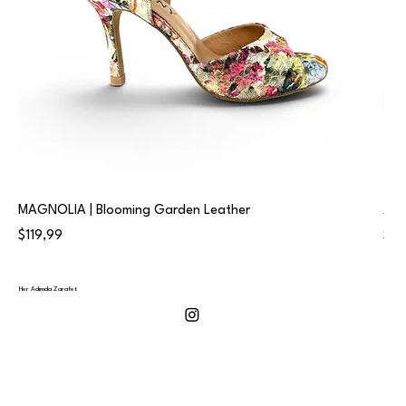
MAGNOLIA | Blooming Garden Leather
𝐀
Fiyat
Fiya
$119,99
$11
Her Adımda Zarafet