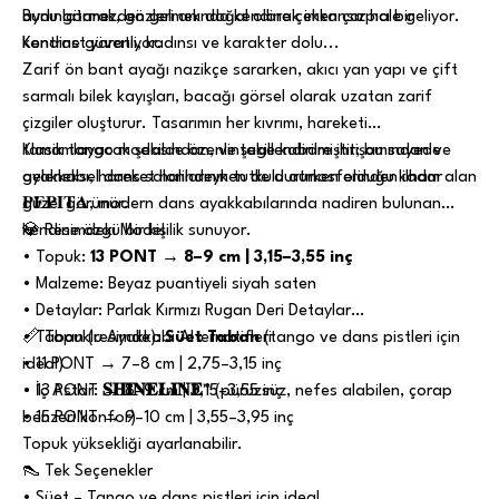
aydınlatarak, gözleri anında kendine çeken çarpıcı bir
Bunu görmezden gelmek doğal olarak imkansız hale geliyor.
kontrast yaratıyor.
Kendine güvenli, kadınsı ve karakter dolu...
Zarif ön bant ayağı nazikçe sararken, akıcı yan yapı ve çift
sarmalı bilek kayışları, bacağı görsel olarak uzatan zarif
çizgiler oluşturur. Tasarımın her kıvrımı, hareketi
tamamlayacak şekilde özenle şekillendirilmiştir; bu sayede
Klasik tango modasından, vintage kabare ihtişamından ve
ayakkabı, hareket halindeyken de dururken olduğu kadar
geleneksel dans salonlarının tutkulu atmosferinden ilham alan
güzel görünür.
𝐏𝐄𝐏𝐈𝐓𝐀, modern dans ayakkabılarında nadiren bulunan
kendine özgü bir kişilik sunuyor.
💎 Resimdeki Model
• Topuk:
13 PONT → 8–9 cm | 3,15–3,55 inç
• Malzeme: Beyaz puantiyeli siyah saten
• Detaylar: Parlak Kırmızı Rugan Deri Detaylar
• Taban (resimde):
📏 Topuklu Ayakkabı Alternatifleri
Süet Taban
(tango ve dans pistleri için
ideal)
• 11 PONT → 7–8 cm | 2,75–3,15 inç
• İç Astar:
• 13 PONT → 8–9 cm | 3,15–3,55 inç
𝐒𝐇𝐈𝐍𝐄𝐋𝐈𝐍𝐄™
(pürüzsüz, nefes alabilen, çorap
benzeri konfor)
• 15 PONT → 9–10 cm | 3,55–3,95 inç
Topuk yüksekliği ayarlanabilir.
👠 Tek Seçenekler
• Süet – Tango ve dans pistleri için ideal