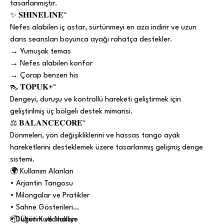
tasarlanmıştır.
✨ 𝐒𝐇𝐈𝐍𝐄𝐋𝐈𝐍𝐄™
Nefes alabilen iç astar, sürtünmeyi en aza indirir ve uzun
dans seansları boyunca ayağı rahatça destekler.
→ Yumuşak temas
→ Nefes alabilen konfor
→ Çorap benzeri his
👠 𝐓𝐎𝐏𝐔𝐊+™
Dengeyi, duruşu ve kontrollü hareketi geliştirmek için
geliştirilmiş üç bölgeli destek mimarisi.
⚖️ 𝐁𝐀𝐋𝐀𝐍𝐂𝐄𝐂𝐎𝐑𝐄™
Dönmeleri, yön değişikliklerini ve hassas tango ayak
hareketlerini desteklemek üzere tasarlanmış gelişmiş denge
sistemi.
🌍 Kullanım Alanları
• Arjantin Tangosu
• Milongalar ve Pratikler
• Sahne Gösterileri
• Düğün Kutlamaları
📦 Üretim ve Nakliye